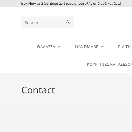
Βox Νow με 2.5€! Δωρεάν έξοδα αποστολής από 50€ και άνω!
Search
this
website
ΘΑΛΑΣΣΑ
HANDMADE
ΓΙΑ Τ
ΚΟΥΡΤΊΝΕΣ ΚΑΙ ΑΞΕΣΟ
Contact