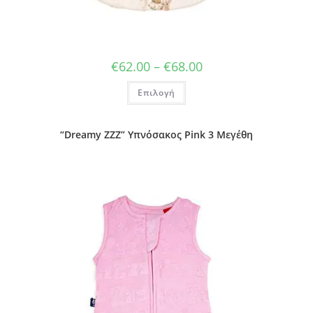
Price
€
62.00
–
€
68.00
range:
€62.00
Αυτό
Επιλογή
through
το
€68.00
προϊόν
έχει
πολλαπλές
παραλλαγές.
“Dreamy ZZZ” Υπνόσακος Pink 3 Μεγέθη
Οι
επιλογές
μπορούν
να
επιλεγούν
στη
σελίδα
του
προϊόντος