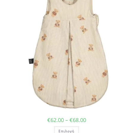
Price
€
62.00
–
€
68.00
range:
€62.00
Αυτό
Επιλογή
through
το