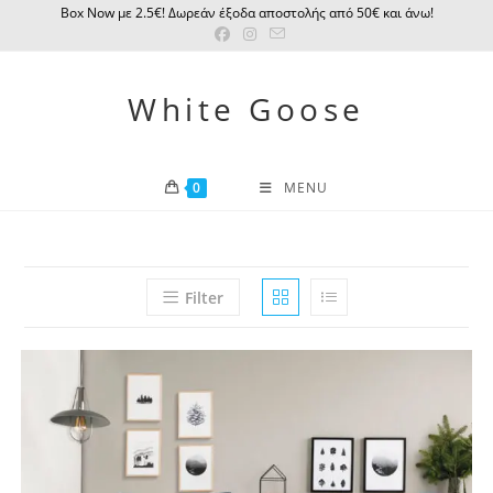
Skip
Βox Νow με 2.5€! Δωρεάν έξοδα αποστολής από 50€ και άνω!
to
content
White Goose
0
MENU
Filter