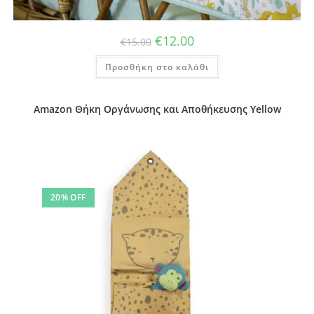
Original
Η
€
12.00
€
15.00
price
τρέχουσα
was:
τιμή
Προσθήκη στο καλάθι
€15.00.
είναι:
€12.00.
Amazon Θήκη Οργάνωσης και Αποθήκευσης Yellow
20% OFF