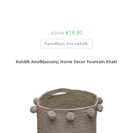
Original
Η
€
18.80
€
23.50
price
τρέχουσα
was:
τιμή
Προσθήκη στο καλάθι
€23.50.
είναι:
€18.80.
Καλάθι Αποθήκευσης Home Decor Fountain Khaki