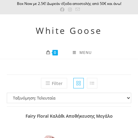
Skip
Βox Νow με 2.5€! Δωρεάν έξοδα αποστολής από 50€ και άνω!
to
content
White Goose
0
MENU
Filter
Fairy Floral Καλάθι Αποθήκευσης Μεγάλο